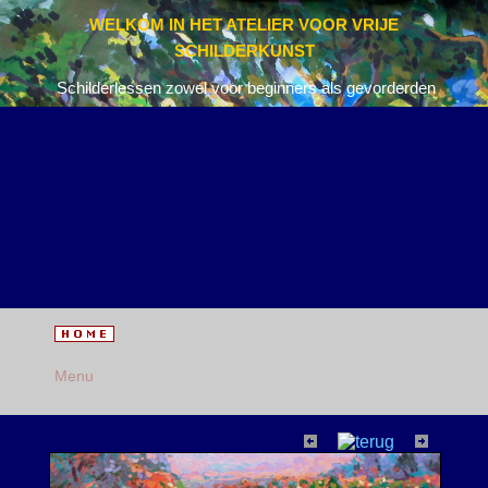
WELKOM IN HET ATELIER VOOR VRIJE
SCHILDERKUNST
Schilderlessen zowel voor beginners als gevorderden
Menu