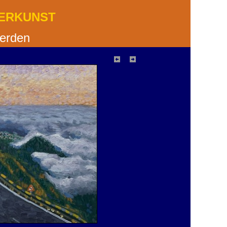
DERKUNST
derden