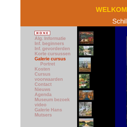
WELKOM 
Schi
Alg. Informatie
Inf. beginners
Inf. gevorderden
Korte cursussen
Galerie cursus
Portret
Kosten
Cursus
voorwaarden
Contact
Nieuws
Agenda
Museum bezoek
video
Galerie Hans
Mutsers